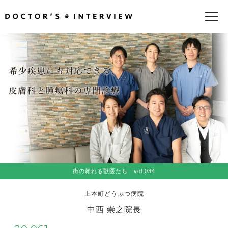
TOPページ
頼れるドクターが教える治療法
街の頼れるドクターたち
インタビューを検索
街の頼れる獣医たち vol.034
上本町どうぶつ病院
中西 崇之院長