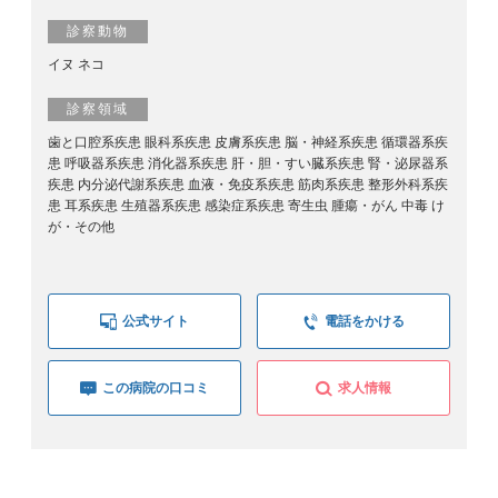
診察動物
イヌ ネコ
診察領域
歯と口腔系疾患 眼科系疾患 皮膚系疾患 脳・神経系疾患 循環器系疾
患 呼吸器系疾患 消化器系疾患 肝・胆・すい臓系疾患 腎・泌尿器系
疾患 内分泌代謝系疾患 血液・免疫系疾患 筋肉系疾患 整形外科系疾
患 耳系疾患 生殖器系疾患 感染症系疾患 寄生虫 腫瘍・がん 中毒 け
が・その他
公式サイト
電話をかける
この病院の口コミ
求人情報