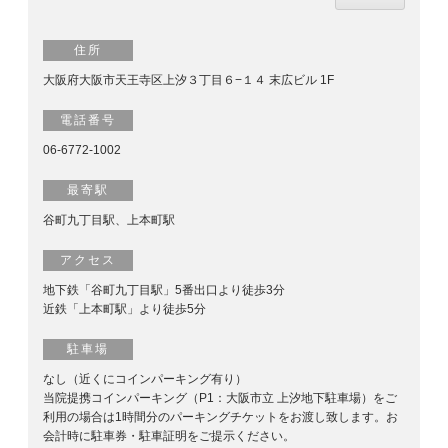
住所
大阪府大阪市天王寺区上汐３丁目６−１４ 末広ビル 1F
電話番号
06-6772-1002
最寄駅
谷町九丁目駅、上本町駅
アクセス
地下鉄「谷町九丁目駅」5番出口より徒歩3分
近鉄「上本町駅」より徒歩5分
駐車場
なし（近くにコインパーキング有り）
当院提携コインパーキング（P1：大阪市立 上汐地下駐車場）をご
利用の場合は1時間分のパーキングチケットをお渡し致します。お
会計時に駐車券・駐車証明をご提示ください。