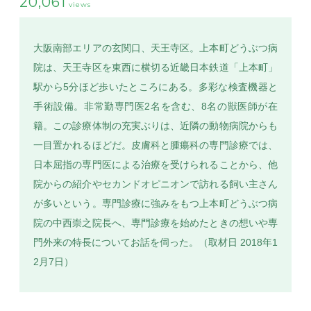
20,061
views
大阪南部エリアの玄関口、天王寺区。上本町どうぶつ病
院は、天王寺区を東西に横切る近畿日本鉄道「上本町」
SEARCH
駅から5分ほど歩いたところにある。多彩な検査機器と
手術設備。非常勤専門医2名を含む、8名の獣医師が在
籍。この診療体制の充実ぶりは、近隣の動物病院からも
一目置かれるほどだ。皮膚科と腫瘍科の専門診療では、
日本屈指の専門医による治療を受けられることから、他
院からの紹介やセカンドオピニオンで訪れる飼い主さん
が多いという。専門診療に強みをもつ上本町どうぶつ病
院の中西崇之院長へ、専門診療を始めたときの想いや専
門外来の特長についてお話を伺った。（取材日 2018年1
2月7日）