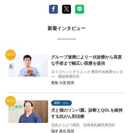
新着インタビュー
NEW
グループ連携により一次診療から高度
な手術まで幅広い医療を提供
ダイゴペットクリニック 豊田中央医療センタ
ー
愛知県豊田市
青島 大吾 院長
NEW
腫瘍・がん
犬と猫のリンパ腫。診断とQOLを維持
する抗がん剤治療
北央どうぶつ病院
北海道札幌市厚別区
福本 真也 院長