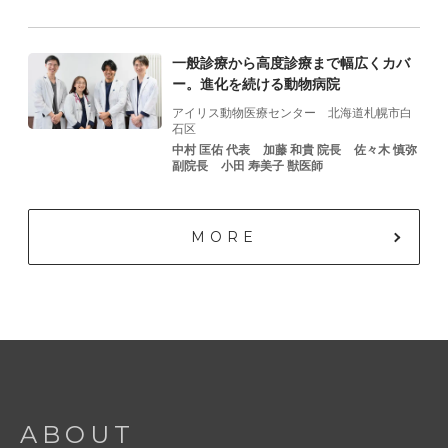
一般診療から高度診療まで幅広くカバ
ー。進化を続ける動物病院
アイリス動物医療センター
北海道札幌市白
石区
中村 匡佑 代表
加藤 和貴 院⻑
佐々⽊ 慎弥
副院⻑
⼩⽥ 寿美⼦ 獣医師
MORE
ABOUT