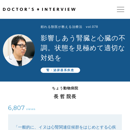
頼れる獣医が教える治療法 vol.078
TOPページ
影響しあう腎臓と心臓の不
頼れるドクターが教える治療法
調。状態を見極めて適切な
対処を
街の頼れるドクターたち
腎・泌尿器系疾患
インタビューを検索
ちょう動物病院
長 哲 院長
6,807
views
「一般的に、イヌは心腎関連症候群をはじめとする心疾