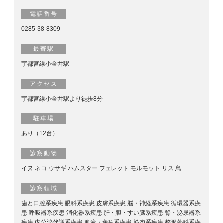
電話番号
0285-38-8309
最寄駅
宇都宮線小金井駅
アクセス
宇都宮線小金井駅より徒歩8分
駐車場
あり（12台）
診察動物
イヌ ネコ ウサギ ハムスター フェレット モルモット リス 鳥
診察領域
歯と口腔系疾患 眼科系疾患 皮膚系疾患 脳・神経系疾患 循環器系疾
患 呼吸器系疾患 消化器系疾患 肝・胆・すい臓系疾患 腎・泌尿器系
疾患 内分泌代謝系疾患 血液・免疫系疾患 筋肉系疾患 整形外科系疾