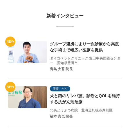
新着インタビュー
NEW
グループ連携により一次診療から高度
な手術まで幅広い医療を提供
ダイゴペットクリニック 豊田中央医療センタ
ー
愛知県豊田市
青島 大吾 院長
NEW
腫瘍・がん
犬と猫のリンパ腫。診断とQOLを維持
する抗がん剤治療
北央どうぶつ病院
北海道札幌市厚別区
福本 真也 院長