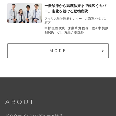
一般診療から高度診療まで幅広くカバ
ー。進化を続ける動物病院
アイリス動物医療センター
北海道札幌市白
石区
中村 匡佑 代表
加藤 和貴 院⻑
佐々⽊ 慎弥
副院⻑
⼩⽥ 寿美⼦ 獣医師
MORE
ABOUT
ドクターズインタビューとは？