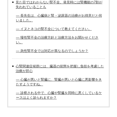
見た目ではわからない腎不全。発見時には腎機能の7割が
失われていることも
― 長先生は、心臓病と腎・泌尿器の治療がお得意だと伺
いました。
― イヌとネコの腎不全について教えてください。
― 慢性腎不全の治療方針と治療方法をお聞かせくださ
い。
― 急性腎不全では対応が異なるのでしょうか？
心腎関連症候群には、臓器の状態を把握し負担を考慮した
治療が肝心
― 心臓が悪いと腎臓に、腎臓が悪いと心臓に悪影響をき
たすようですね。
― 診察される中で、心臓や腎臓を同時に悪くしているケ
ースはよく診られますか？