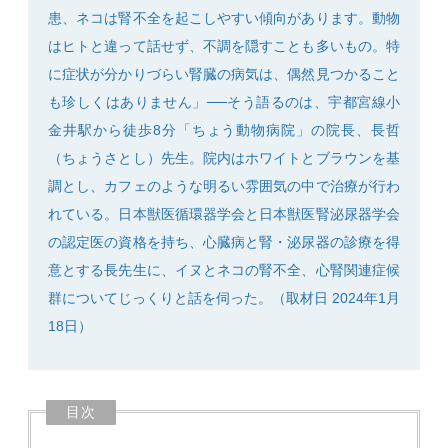
患、ネコは腎不全を起こしやすい傾向があります。動物
はヒトと違って話せず、不調を隠すことも多いもの。特
に症状が分かりづらい腎臓の病気は、偶然見つかること
も珍しくはありません」──そう語るのは、宇都宮線小
SEARCH
金井駅から徒歩8分「ちょう動物病院」の院長、長哲
（ちょうさとし）先生。院内はホワイトとブラウンを基
調とし、カフェのような明るい雰囲気の中で治療が行わ
れている。日本獣医循環器学会と日本獣医腎泌尿器学会
の認定医の資格を持ち、心臓病と腎・泌尿器の診療を得
意とする長先生に、イヌとネコの腎不全、心腎関連症候
群についてじっくりと話を伺った。（取材日 2024年1月
18日）
目次