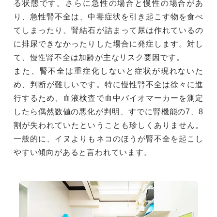
る状態です。さらに急性の場合と慢性の場合があ
り、急性腎不全は、中毒症状を引き起こす物を食べ
てしまったり、腎結石が詰まって尿は作れているの
に排尿できなかったりした場合に発症します。対し
て、慢性腎不全は加齢が主なリスク要因です。
また、腎不全は重症化しないと症状が現れないた
め、判断が難しいです。特に慢性腎不全は徐々に進
行するため、血液検査で血中バイオマーカーを測定
したら偶然数値の悪化が判明、すでに腎機能の7、8
割が失われていたということも珍しくありません。
一般的に、イヌよりもネコのほうが腎不全を起こし
やすい傾向があると言われています。