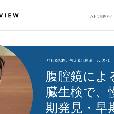
カトウ獣医科クリ
頼れる獣医が教える治療法 vol.071
腹腔鏡によ
臓生検で、
期発見・早