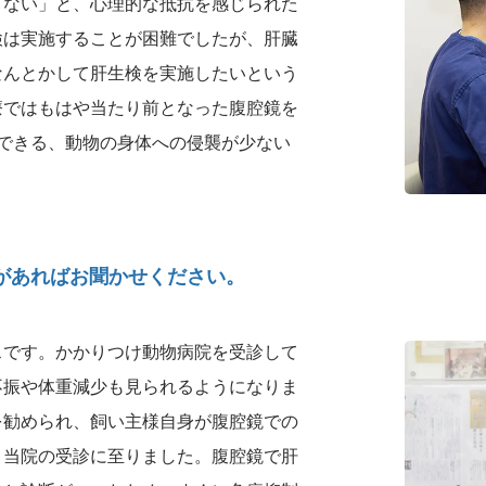
きない」と、心理的な抵抗を感じられた
検は実施することが困難でしたが、肝臓
なんとかして肝生検を実施したいという
療ではもはや当たり前となった腹腔鏡を
できる、動物の身体への侵襲が少ない
があればお聞かせください。
スです。かかりつけ動物病院を受診して
不振や体重減少も見られるようになりま
を勧められ、飼い主様自身が腹腔鏡での
、当院の受診に至りました。腹腔鏡で肝