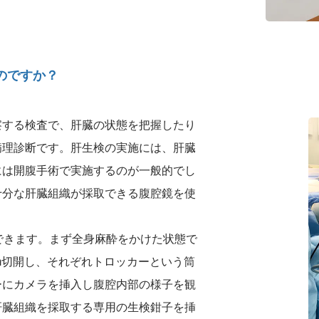
のですか？
察する検査で、肝臓の状態を把握したり
病理診断です。肝生検の実施には、肝臓
には開腹手術で実施するのが一般的でし
十分な肝臓組織が採取できる腹腔鏡を使
できます。まず全身麻酔をかけた状態で
5mm切開し、それぞれトロッカーという筒
ーにカメラを挿入し腹腔内部の様子を観
肝臓組織を採取する専用の生検鉗子を挿