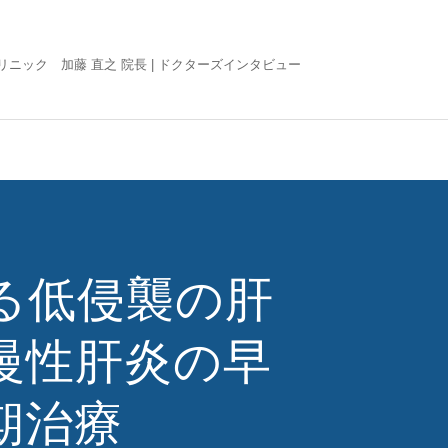
ニック 加藤 直之 院長 |
ドクターズインタビュー
る低侵襲の肝
慢性肝炎の早
期治療