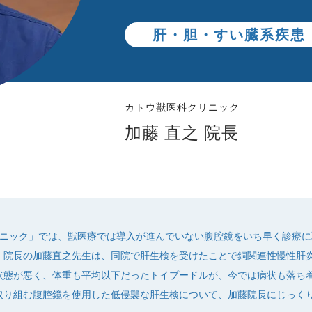
肝・胆・すい臓系疾患
カトウ獣医科クリニック
加藤 直之 院長
リニック」では、獣医療では導入が進んでいない腹腔鏡をいち早く診療
。院長の加藤直之先生は、同院で肝生検を受けたことで銅関連性慢性肝
状態が悪く、体重も平均以下だったトイプードルが、今では病状も落ち
り組む腹腔鏡を使用した低侵襲な肝生検について、加藤院長にじっくり話を