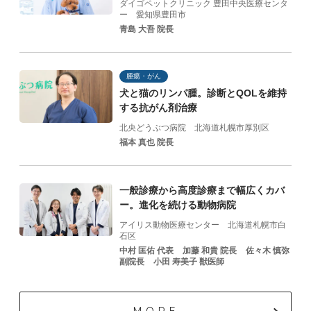
ダイゴペットクリニック 豊田中央医療センタ
ー
愛知県豊田市
青島 大吾 院長
腫瘍・がん
犬と猫のリンパ腫。診断とQOLを維持
する抗がん剤治療
北央どうぶつ病院
北海道札幌市厚別区
福本 真也 院長
一般診療から高度診療まで幅広くカバ
ー。進化を続ける動物病院
アイリス動物医療センター
北海道札幌市白
石区
中村 匡佑 代表
加藤 和貴 院⻑
佐々⽊ 慎弥
副院⻑
⼩⽥ 寿美⼦ 獣医師
MORE