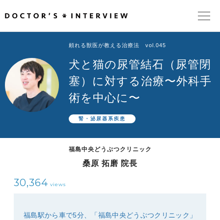
頼れる獣医が教える治療法 vol.045
TOPページ
犬と猫の尿管結石（尿管閉
頼れるドクターが教える治療法
塞）に対する治療〜外科手
術を中心に〜
街の頼れるドクターたち
腎・泌尿器系疾患
インタビューを検索
福島中央どうぶつクリニック
桑原 拓磨 院長
30,364
views
福島駅から車で5分、「福島中央どうぶつクリニック」