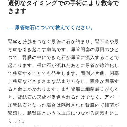
適切なタイミングでの手術により救命で
きます
― 尿管結石について教えてください。
腎臓と膀胱をつなぐ尿管に石が詰まり、腎不全や尿
毒症を引き起こす病気です。尿管閉塞の原因のひと
つで、腎臓の中にできた石が尿管に流入することで
起こります。稀に石が流れたあとに尿管が線維化し
て狭窄することでも発生します。両側／片側、閉塞
／狭窄などさまざまな詰まり方をし、両側が閉塞す
ると命にかかわります。また腎臓に細菌感染がある
と、腎結石の形成が促進されるだけでなく、万が一
尿管結石となった場合は隔離された腎臓内で細菌が
繁殖し、膿腎症という敗血症につながる病気も起こ
ります。