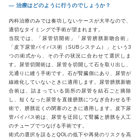
― 治療はどのように行うのでしょうか？
内科治療のみでは奏功しないケースが大半なので、
適切なタイミングで手術が望まれます。
当院では、「尿管切開術」「尿管膀胱新吻合術」
「皮下尿管バイパス術（SUBシステム）」という3
つの術式から、その子の状況に合わせて選択しま
す。尿管切開術は、尿管を切開して石を取り出し、
元通りに縫う手術です。石が腎臓側にあり、尿管が
線維化していないときに適用します。尿管膀胱新吻
合術は、詰まっている箇所の尿管を結石ごと摘除
し、短くなった尿管を直接膀胱につなぎ合わせる手
術で、膀胱近くの閉塞のときに適用します。皮下尿
管バイパス術は、尿管を迂回して腎臓と膀胱を人工
のチューブでつなげる手術です。
術式の選択を誤るとQOLの低下や再発のリスクを高