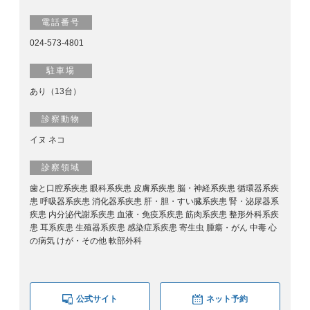
電話番号
024-573-4801
駐車場
あり（13台）
診察動物
イヌ ネコ
診察領域
歯と口腔系疾患 眼科系疾患 皮膚系疾患 脳・神経系疾患 循環器系疾
患 呼吸器系疾患 消化器系疾患 肝・胆・すい臓系疾患 腎・泌尿器系
疾患 内分泌代謝系疾患 血液・免疫系疾患 筋肉系疾患 整形外科系疾
患 耳系疾患 生殖器系疾患 感染症系疾患 寄生虫 腫瘍・がん 中毒 心
の病気 けが・その他 軟部外科
公式サイト
ネット予約