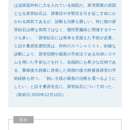
は泌尿器外科に力を入れている病院だ。尿管閉塞の原因
となる尿管結石は、尿毒症や水腎症を引き起こす命にか
かわる病気であるが、診断も治療も難しい。特に猫の尿
管結石は稀な病気ではなく、慢性腎臓病と関連するケー
SEARCH
スも多い。「尿管結石には将来を見据えた手術が必要」
と話す桑原拓磨院長は、外科のスペシャリスト。的確な
診断により、尿管切開や最新の手術法であるSUBシステ
ムを用いた手術などを行う。全国的にも希少な症例であ
る、重複後大静脈に併発した両側の後大静脈後尿管の手
術経験も持つ。「飼い主様が最善の治療を選べるように
したい」と話す桑原先生に、尿管結石について伺った。
（取材日 2020年12月10日）
目次