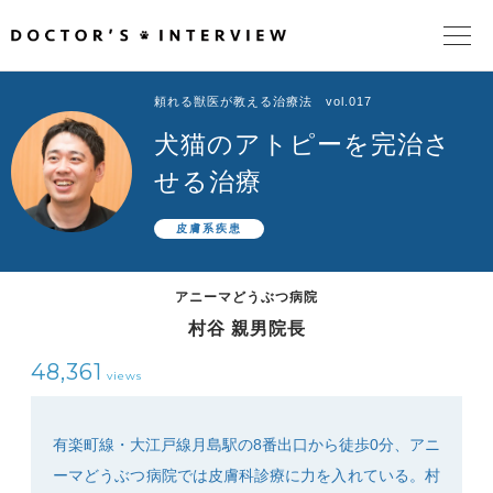
頼れる獣医が教える治療法 vol.017
TOPページ
犬猫のアトピーを完治さ
頼れるドクターが教える治療法
せる治療
皮膚系疾患
街の頼れるドクターたち
アニーマどうぶつ病院
インタビューを検索
村谷 親男院長
48,361
views
有楽町線・大江戸線月島駅の8番出口から徒歩0分、アニ
ーマどうぶつ病院では皮膚科診療に力を入れている。村