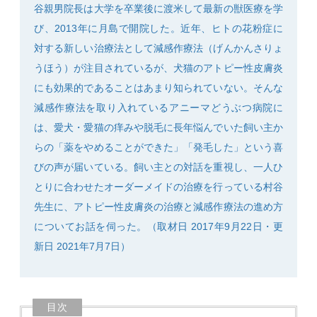
谷親男院長は大学を卒業後に渡米して最新の獣医療を学
び、2013年に月島で開院した。近年、ヒトの花粉症に
対する新しい治療法として減感作療法（げんかんさりょ
うほう）が注目されているが、犬猫のアトピー性皮膚炎
SEARCH
にも効果的であることはあまり知られていない。そんな
減感作療法を取り入れているアニーマどうぶつ病院に
は、愛犬・愛猫の痒みや脱毛に長年悩んでいた飼い主か
らの「薬をやめることができた」「発毛した」という喜
びの声が届いている。飼い主との対話を重視し、一人ひ
とりに合わせたオーダーメイドの治療を行っている村谷
先生に、アトピー性皮膚炎の治療と減感作療法の進め方
についてお話を伺った。（取材日 2017年9月22日・更
新日 2021年7月7日）
目次