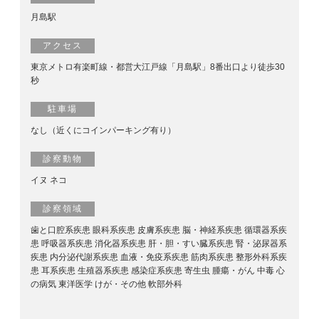
月島駅
アクセス
東京メトロ有楽町線・都営大江戸線「月島駅」8番出口より徒歩30
秒
駐車場
なし（近くにコインパーキング有り）
診察動物
イヌ ネコ
診察領域
歯と口腔系疾患 眼科系疾患 皮膚系疾患 脳・神経系疾患 循環器系疾
患 呼吸器系疾患 消化器系疾患 肝・胆・すい臓系疾患 腎・泌尿器系
疾患 内分泌代謝系疾患 血液・免疫系疾患 筋肉系疾患 整形外科系疾
患 耳系疾患 生殖器系疾患 感染症系疾患 寄生虫 腫瘍・がん 中毒 心
の病気 東洋医学 けが・その他 軟部外科