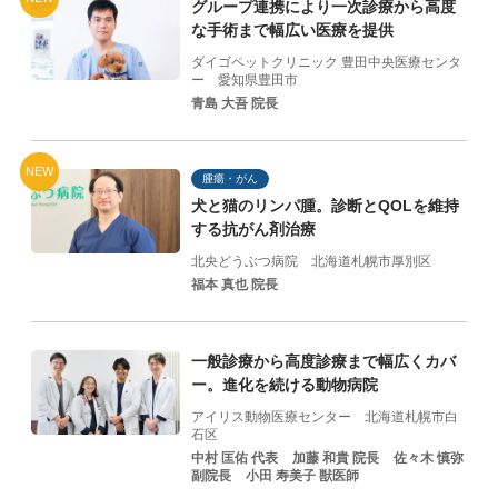
グループ連携により一次診療から高度
な手術まで幅広い医療を提供
ダイゴペットクリニック 豊田中央医療センタ
ー
愛知県豊田市
青島 大吾 院長
NEW
腫瘍・がん
犬と猫のリンパ腫。診断とQOLを維持
する抗がん剤治療
北央どうぶつ病院
北海道札幌市厚別区
福本 真也 院長
一般診療から高度診療まで幅広くカバ
ー。進化を続ける動物病院
アイリス動物医療センター
北海道札幌市白
石区
中村 匡佑 代表
加藤 和貴 院⻑
佐々⽊ 慎弥
副院⻑
⼩⽥ 寿美⼦ 獣医師