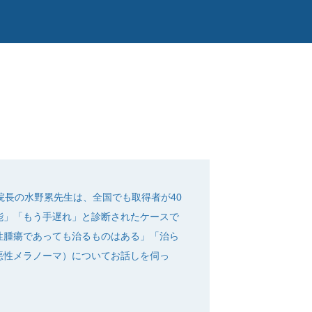
院長の水野累先生は、全国でも取得者が40
能」「もう手遅れ」と診断されたケースで
性腫瘍であっても治るものはある」「治ら
悪性メラノーマ）についてお話しを伺っ