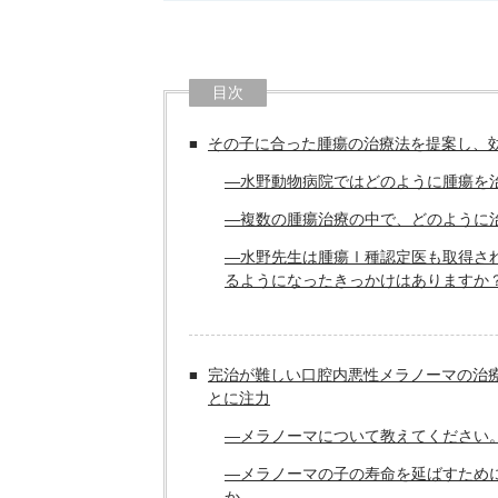
目次
その子に合った腫瘍の治療法を提案し、
―水野動物病院ではどのように腫瘍を
―複数の腫瘍治療の中で、どのように
―水野先生は腫瘍Ⅰ種認定医も取得さ
るようになったきっかけはありますか
完治が難しい口腔内悪性メラノーマの治
とに注力
―メラノーマについて教えてください
―メラノーマの子の寿命を延ばすため
か。