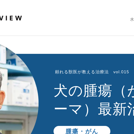
水
頼れる獣医が教える治療法 vol.015
犬の腫瘍（
ーマ）最新
腫瘍・がん