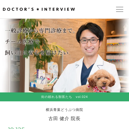
TOPページ
頼れるドクターが教える治療法
街の頼れるドクターたち
インタビューを検索
街の頼れる獣医たち vol.024
横浜青葉どうぶつ病院
古田 健介 院長