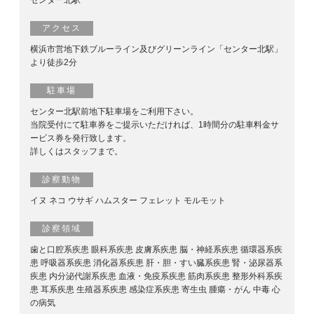
センター北駅
アクセス
横浜市営地下鉄ブルーライン及びグリーンライン「センター北駅」
より徒歩2分
駐車場
センター北駅前地下駐車場をご利用下さい。
当院受付にて駐車券をご提示いただければ、1時間分の駐車料金サ
ービス券を発行致します。
詳しくはスタッフまで。
診察動物
イヌ ネコ ウサギ ハムスター フェレット モルモット
診察領域
歯と口腔系疾患 眼科系疾患 皮膚系疾患 脳・神経系疾患 循環器系疾
患 呼吸器系疾患 消化器系疾患 肝・胆・すい臓系疾患 腎・泌尿器系
疾患 内分泌代謝系疾患 血液・免疫系疾患 筋肉系疾患 整形外科系疾
患 耳系疾患 生殖器系疾患 感染症系疾患 寄生虫 腫瘍・がん 中毒 心
の病気