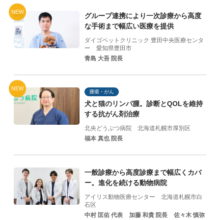
NEW
グループ連携により一次診療から高度
な手術まで幅広い医療を提供
ダイゴペットクリニック 豊田中央医療センタ
ー
愛知県豊田市
青島 大吾 院長
NEW
腫瘍・がん
犬と猫のリンパ腫。診断とQOLを維持
する抗がん剤治療
北央どうぶつ病院
北海道札幌市厚別区
福本 真也 院長
一般診療から高度診療まで幅広くカバ
ー。進化を続ける動物病院
アイリス動物医療センター
北海道札幌市白
石区
中村 匡佑 代表
加藤 和貴 院⻑
佐々⽊ 慎弥