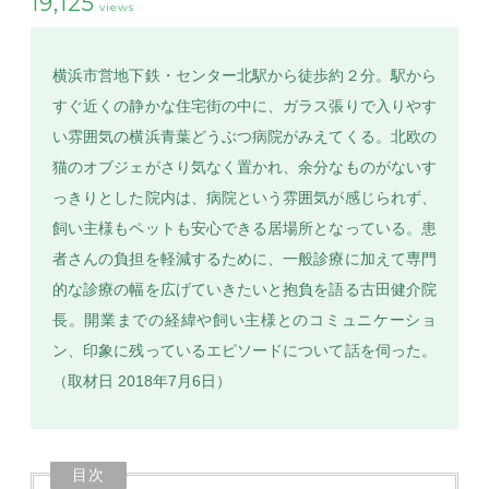
19,125
views
横浜市営地下鉄・センター北駅から徒歩約２分。駅から
すぐ近くの静かな住宅街の中に、ガラス張りで入りやす
SEARCH
い雰囲気の横浜青葉どうぶつ病院がみえてくる。北欧の
猫のオブジェがさり気なく置かれ、余分なものがないす
っきりとした院内は、病院という雰囲気が感じられず、
飼い主様もペットも安心できる居場所となっている。患
者さんの負担を軽減するために、一般診療に加えて専門
的な診療の幅を広げていきたいと抱負を語る古田健介院
長。開業までの経緯や飼い主様とのコミュニケーショ
ン、印象に残っているエピソードについて話を伺った。
（取材日 2018年7月6日）
目次