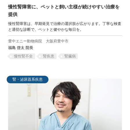
慢性腎障害に、ペットと飼い主様が続けやすい治療を
提供
慢性腎障害は、早期発見で治療の選択肢が広がります。丁寧な検査
と適切な診断で、ペットと健やかな毎日を。
SEARCH
豊中エニー動物病院
大阪府豊中市
福島 啓太 院長
慢性腎不全
腎疾患
腎臓病
腎・泌尿器系疾患