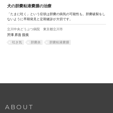
犬の胆嚢粘液嚢腫の治療
「たまに吐く」という症状は胆嚢の病気の可能性も。胆嚢破裂をし
ないように早期発見と定期健診が大切です。
SEARCH
立川中央どうぶつ病院
東京都立川市
芹澤 昇吾 院長
吐き気
胆嚢炎
胆嚢粘液嚢腫
ABOUT