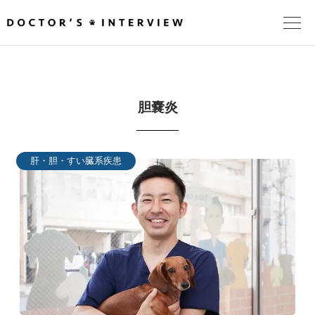
TOPページ
胆嚢炎
頼れるドクターが教える治療法
街の頼れるドクターたち
肝・胆・すい臓系疾患
インタビューを検索