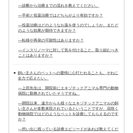
―診断から治療までの流れを教えてください。
―手術と投薬治療ではどちらがより有効ですか？
―投薬治療はどのようなお薬を使うのでしょうか。またど
のような効果が期待できますか？
―転移や再発の可能性はありますか？
―インスリノーマに対して気を付けること、取り組むべき
ことはありますか？
飼い主さんのペットへの愛情に心打たれることも。それに
全力で応えたい。
―上田先生は、開院前にエキゾチックアニマル専門の動物
病院に勤務されていたそうですね。
―開院以来、遠方からも様々なエキゾチックアニマルの飼
い主さんが多数来院されているということですが、花咲く
動物病院ではどのようなペットを診療してもらえるのです
か？
―想い出に残っている診療エピソードがあれば教えてくだ