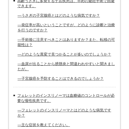
高齢うさぎに多発する子宮疾患は、早めの避妊手術で回避
できます。
―うさぎの子宮腺癌とはどのような病気ですか？
―発症率が高いということですが、どのように診断と治療
を行うのですか？
―手術後に注意すべきことはありますか？また、転移の可
能性は？
―どのような異変で見つかることが多いのでしょうか？
―血尿が出ることから膀胱炎と間違われやすいと聞きまし
たが。
―子宮腺癌を予防することはできるのでしょうか？
フェレットのインスリノーマは血糖値のコントロールが必
要な慢性疾患です。
―フェレットのインスリノーマとはどのような病気です
か？
―主な症状を教えてください。