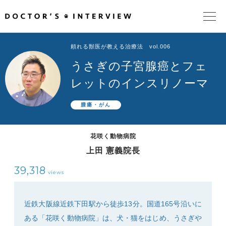
頼れる獣医が教える治療法 vol.006
TOPページ
うさぎの子宮腺癌とフェ
頼れるドクターが教える治療法
レットのインスリノーマ
腫瘍・がん
街の頼れるドクターたち
花咲く動物病院
インタビューを検索
上田 憲義院長
39,318
views
近鉄大阪線近鉄下田駅から徒歩13分。国道165号沿いに
ある「花咲く動物病院」は、犬・猫をはじめ、うさぎや