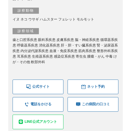
診察動物
イヌ ネコ ウサギ ハムスター フェレット モルモット
診察領域
歯と口腔系疾患 眼科系疾患 皮膚系疾患 脳・神経系疾患 循環器系疾
患 呼吸器系疾患 消化器系疾患 肝・胆・すい臓系疾患 腎・泌尿器系
疾患 内分泌代謝系疾患 血液・免疫系疾患 筋肉系疾患 整形外科系疾
患 耳系疾患 生殖器系疾患 感染症系疾患 寄生虫 腫瘍・がん 中毒 け
が・その他 軟部外科
公式サイト
ネット予約
電話をかける
この病院の口コミ
LINE公式アカウント