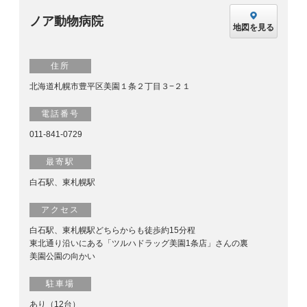
ノア動物病院
地図を見る
住所
北海道札幌市豊平区美園１条２丁目３−２１
電話番号
011-841-0729
最寄駅
白石駅、東札幌駅
アクセス
白石駅、東札幌駅どちらからも徒歩約15分程
東北通り沿いにある「ツルハドラッグ美園1条店」さんの裏
美園公園の向かい
駐車場
あり（12台）