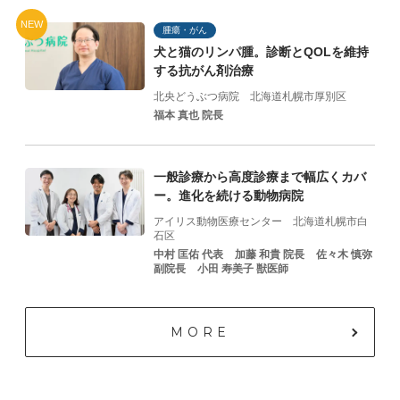
NEW
腫瘍・がん
犬と猫のリンパ腫。診断とQOLを維持
する抗がん剤治療
北央どうぶつ病院
北海道札幌市厚別区
福本 真也 院長
一般診療から高度診療まで幅広くカバ
ー。進化を続ける動物病院
アイリス動物医療センター
北海道札幌市白
石区
中村 匡佑 代表
加藤 和貴 院⻑
佐々⽊ 慎弥
副院⻑
⼩⽥ 寿美⼦ 獣医師
MORE