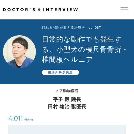
頼れる獣医が教える治療法 vol.087
TOPページ
日常的な動作でも発生す
頼れるドクターが教える治療法
る、小型犬の橈尺骨骨折・
椎間板ヘルニア
街の頼れるドクターたち
整形外科系疾患
インタビューを検索
ノア動物病院
平子 毅 院長
田村 雄治 獣医長
4,011
views