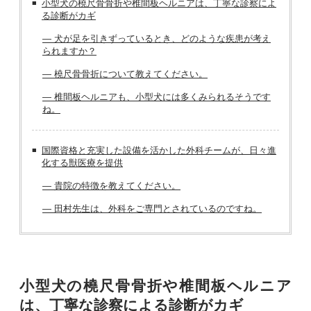
小型犬の橈尺骨骨折や椎間板ヘルニアは、丁寧な診察によ
る診断がカギ
― 犬が足を引きずっているとき、どのような疾患が考え
られますか？
― 橈尺骨骨折について教えてください。
― 椎間板ヘルニアも、小型犬には多くみられるそうです
ね。
国際資格と充実した設備を活かした外科チームが、日々進
化する獣医療を提供
― 貴院の特徴を教えてください。
― 田村先生は、外科をご専門とされているのですね。
小型犬の橈尺骨骨折や椎間板ヘルニア
は、丁寧な診察による診断がカギ