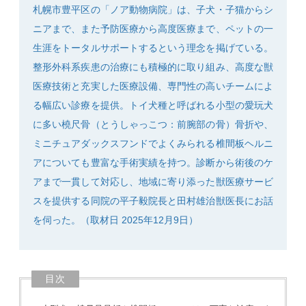
札幌市豊平区の「ノア動物病院」は、子犬・子猫からシ
ニアまで、また予防医療から高度医療まで、ペットの一
生涯をトータルサポートするという理念を掲げている。
整形外科系疾患の治療にも積極的に取り組み、高度な獣
SEARCH
医療技術と充実した医療設備、専門性の高いチームによ
る幅広い診療を提供。トイ犬種と呼ばれる小型の愛玩犬
に多い橈尺骨（とうしゃっこつ：前腕部の骨）骨折や、
ミニチュアダックスフンドでよくみられる椎間板ヘルニ
アについても豊富な手術実績を持つ。診断から術後のケ
アまで一貫して対応し、地域に寄り添った獣医療サービ
スを提供する同院の平子毅院長と田村雄治獣医長にお話
を伺った。（取材日 2025年12月9日）
目次