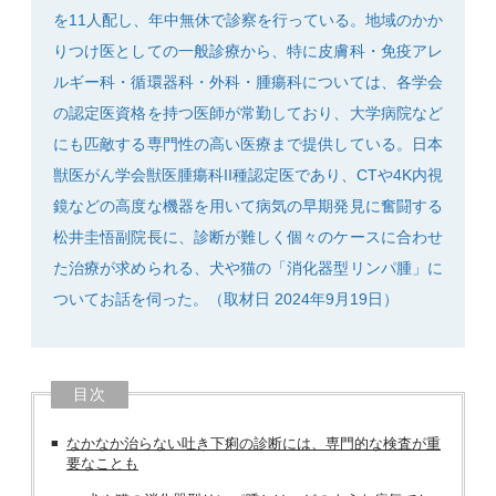
を11人配し、年中無休で診察を行っている。地域のかか
りつけ医としての一般診療から、特に皮膚科・免疫アレ
ルギー科・循環器科・外科・腫瘍科については、各学会
の認定医資格を持つ医師が常勤しており、大学病院など
SEARCH
にも匹敵する専門性の高い医療まで提供している。日本
獣医がん学会獣医腫瘍科II種認定医であり、CTや4K内視
鏡などの高度な機器を用いて病気の早期発見に奮闘する
松井圭悟副院長に、診断が難しく個々のケースに合わせ
た治療が求められる、犬や猫の「消化器型リンパ腫」に
ついてお話を伺った。（取材日 2024年9月19日）
目次
なかなか治らない吐き下痢の診断には、専門的な検査が重
要なことも