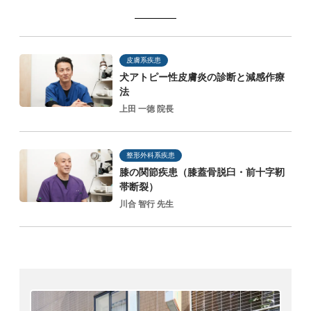
皮膚系疾患
犬アトピー性皮膚炎の診断と減感作療
法
上田 一徳 院長
整形外科系疾患
膝の関節疾患（膝蓋骨脱臼・前十字靭
帯断裂）
川合 智行 先生