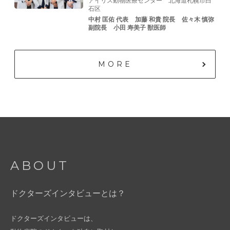
アイリス動物医療センター
北海道札幌市白
石区
中村 匡佑 代表
加藤 和貴 院⻑
佐々⽊ 慎弥
副院⻑
⼩⽥ 寿美⼦ 獣医師
MORE
ABOUT
ドクターズインタビューとは？
ドクターズインタビューは、