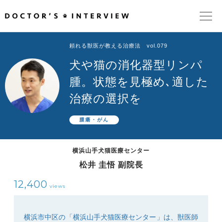
頼れる獣医が教える治療法 vol.079
TOPページ
犬や猫の消化器型リンパ
頼れるドクターが教える治療法
腫。状態を見極め､適した
治療の選択を
街の頼れるドクターたち
腫瘍・がん
インタビューを検索
横浜山手犬猫医療センター
松井 圭悟 副院長
12,400
views
横浜市中区の「横浜山手犬猫医療センター」は、獣医師