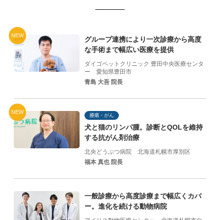
NEW
グループ連携により一次診療から高度
な手術まで幅広い医療を提供
ダイゴペットクリニック 豊田中央医療センタ
ー
愛知県豊田市
青島 大吾 院長
NEW
腫瘍・がん
犬と猫のリンパ腫。診断とQOLを維持
する抗がん剤治療
北央どうぶつ病院
北海道札幌市厚別区
福本 真也 院長
一般診療から高度診療まで幅広くカバ
ー。進化を続ける動物病院