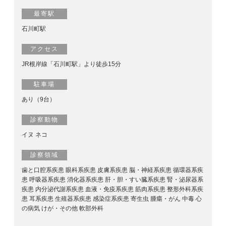
最寄駅
石川町駅
アクセス
JR根岸線「石川町駅」より徒歩15分
駐車場
あり（9台）
診察動物
イヌ ネコ
診察領域
歯と口腔系疾患 眼科系疾患 皮膚系疾患 脳・神経系疾患 循環器系疾
患 呼吸器系疾患 消化器系疾患 肝・胆・すい臓系疾患 腎・泌尿器系
疾患 内分泌代謝系疾患 血液・免疫系疾患 筋肉系疾患 整形外科系疾
患 耳系疾患 生殖器系疾患 感染症系疾患 寄生虫 腫瘍・がん 中毒 心
の病気 けが・その他 軟部外科