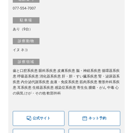
077-554-7007
駐車場
あり（9台）
診察動物
イヌ ネコ
診察領域
歯と口腔系疾患 眼科系疾患 皮膚系疾患 脳・神経系疾患 循環器系疾
患 呼吸器系疾患 消化器系疾患 肝・胆・すい臓系疾患 腎・泌尿器系
疾患 内分泌代謝系疾患 血液・免疫系疾患 筋肉系疾患 整形外科系疾
患 耳系疾患 生殖器系疾患 感染症系疾患 寄生虫 腫瘍・がん 中毒 心
の病気 けが・その他 軟部外科
公式サイト
ネット予約