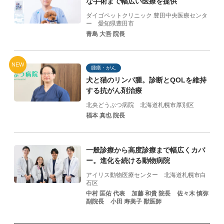
な手術まで幅広い医療を提供
ダイゴペットクリニック 豊田中央医療センタ
ー
愛知県豊田市
青島 大吾 院長
NEW
腫瘍・がん
犬と猫のリンパ腫。診断とQOLを維持
する抗がん剤治療
北央どうぶつ病院
北海道札幌市厚別区
福本 真也 院長
一般診療から高度診療まで幅広くカバ
ー。進化を続ける動物病院
アイリス動物医療センター
北海道札幌市白
石区
中村 匡佑 代表
加藤 和貴 院⻑
佐々⽊ 慎弥
副院⻑
⼩⽥ 寿美⼦ 獣医師