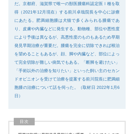
だ。京都府、滋賀県で唯一の獣医腫瘍科認定医Ⅰ種を取
得（2021年12月現在）する前川卓哉院長を中心に診療
にあたる。肥満細胞腫は犬猫で多くみられる腫瘍であ
り、皮膚や内臓などに発生する。動物種、部位や悪性度
SEARCH
により予後は異なるが、高悪性度のものもあるため早期
発見早期治療が重要だ。腫瘍を完全に切除できれば根治
を望めることもあるが、顔、脚や内臓など、部位によっ
て完全切除が難しい病気でもある。「断脚を避けたい」
「手術以外の治療を知りたい」といった飼い主のセカン
ドオピニオンを受けて治療を提案する前川院長に肥満細
胞腫の治療について話を伺った。（取材日 2022年1月6
日）
目次