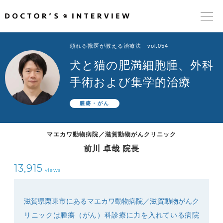
頼れる獣医が教える治療法 vol.054
TOPページ
犬と猫の肥満細胞腫、外科
頼れるドクターが教える治療法
手術および集学的治療
腫瘍・がん
街の頼れるドクターたち
マエカワ動物病院／滋賀動物がんクリニック
インタビューを検索
前川 卓哉 院長
13,915
views
滋賀県栗東市にあるマエカワ動物病院／滋賀動物がんク
リニックは腫瘍（がん）科診療に力を入れている病院