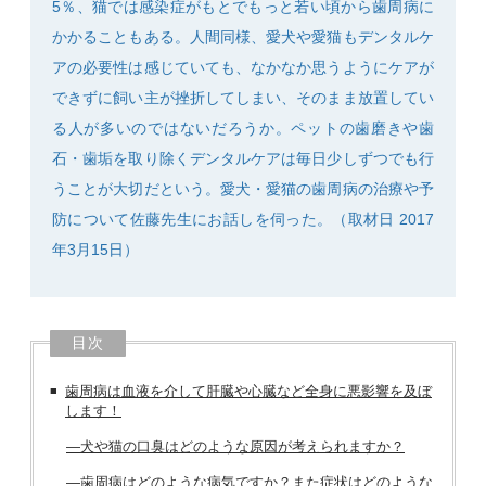
5％、猫では感染症がもとでもっと若い頃から歯周病に
かかることもある。人間同様、愛犬や愛猫もデンタルケ
アの必要性は感じていても、なかなか思うようにケアが
できずに飼い主が挫折してしまい、そのまま放置してい
SEARCH
る人が多いのではないだろうか。ペットの歯磨きや歯
石・歯垢を取り除くデンタルケアは毎日少しずつでも行
うことが大切だという。愛犬・愛猫の歯周病の治療や予
防について佐藤先生にお話しを伺った。（取材日 2017
年3月15日）
目次
歯周病は血液を介して肝臓や心臓など全身に悪影響を及ぼ
します！
―犬や猫の口臭はどのような原因が考えられますか？
―歯周病はどのような病気ですか？また症状はどのような