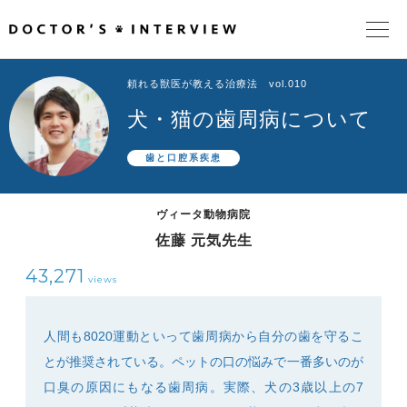
頼れる獣医が教える治療法 vol.010
TOPページ
犬・猫の歯周病について
頼れるドクターが教える治療法
歯と口腔系疾患
街の頼れるドクターたち
ヴィータ動物病院
佐藤 元気先生
インタビューを検索
43,271
views
人間も8020運動といって歯周病から自分の歯を守るこ
とが推奨されている。ペットの口の悩みで一番多いのが
口臭の原因にもなる歯周病。実際、犬の3歳以上の7