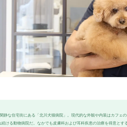
閑静な住宅街にある「北川犬猫病院」。現代的な外観や内装はカフェのよ
れ続ける動物病院だ。なかでも皮膚科および耳科疾患の治療を得意とす