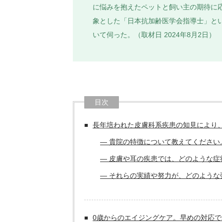
に悩みを抱えたペットと飼い主の期待に応
象とした「日本抗加齢医学会指導士」と
いて伺った。（取材日 2024年8月2日）
目次
長年培われた皮膚科系疾患の知見により
― 貴院の特徴について教えてください
― 皮膚や耳の疾患では、どのような症
― それらの実績や努力が、どのよう
0歳からのエイジングケア。早めの対応