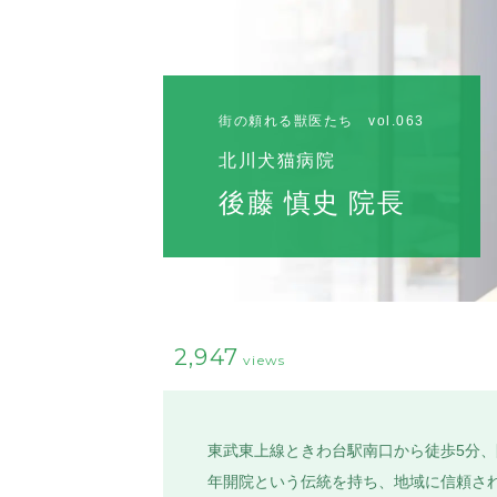
街の頼れる獣医たち vol.063
北川犬猫病院
後藤 慎史 院長
2,947
views
東武東上線ときわ台駅南口から徒歩5分、
年開院という伝統を持ち、地域に信頼さ