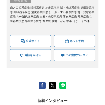
診察領域
歯と口腔系疾患 眼科系疾患 皮膚系疾患 脳・神経系疾患 循環器系疾
患 呼吸器系疾患 消化器系疾患 肝・胆・すい臓系疾患 腎・泌尿器系
疾患 内分泌代謝系疾患 血液・免疫系疾患 筋肉系疾患 耳系疾患 生
殖器系疾患 感染症系疾患 寄生虫 腫瘍・がん 中毒 けが・その他
公式サイト
ネット予約
電話をかける
この病院の口コミ
新着インタビュー