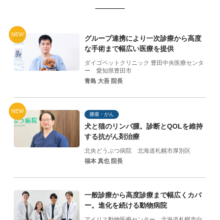
NEW
グループ連携により一次診療から高度
な手術まで幅広い医療を提供
ダイゴペットクリニック 豊田中央医療センタ
ー
愛知県豊田市
青島 大吾 院長
NEW
腫瘍・がん
犬と猫のリンパ腫。診断とQOLを維持
する抗がん剤治療
北央どうぶつ病院
北海道札幌市厚別区
福本 真也 院長
一般診療から高度診療まで幅広くカバ
ー。進化を続ける動物病院
アイリス動物医療センター
北海道札幌市白