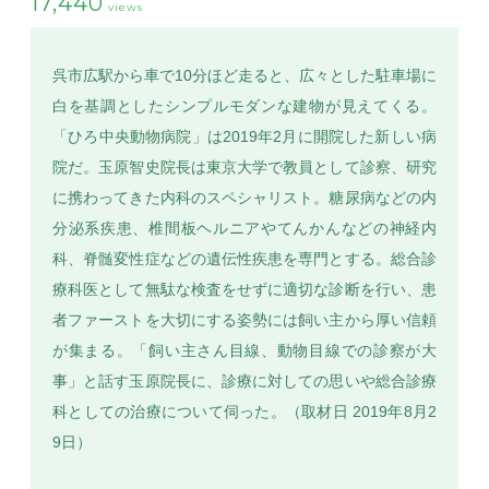
17,440
views
呉市広駅から車で10分ほど走ると、広々とした駐車場に
白を基調としたシンプルモダンな建物が見えてくる。
SEARCH
「ひろ中央動物病院」は2019年2月に開院した新しい病
院だ。玉原智史院長は東京大学で教員として診察、研究
に携わってきた内科のスペシャリスト。糖尿病などの内
分泌系疾患、椎間板ヘルニアやてんかんなどの神経内
科、脊髄変性症などの遺伝性疾患を専門とする。総合診
療科医として無駄な検査をせずに適切な診断を行い、患
者ファーストを大切にする姿勢には飼い主から厚い信頼
が集まる。「飼い主さん目線、動物目線での診察が大
事」と話す玉原院長に、診療に対しての思いや総合診療
科としての治療について伺った。（取材日 2019年8月2
9日）