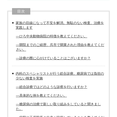
目次
家族の目線になって不安を解消。無駄のない検査、治療を
実践します
―ひろ中央動物病院の特徴を教えてください。
―開院までのご経歴、呉市で開業された理由を教えてくだ
さい。
―診療の際に心がけていることはございますか？
内科のスペシャリストが行う総合診療。糖尿病では負担の
少ない検査を実施
―総合診療ではどのような診察を行いますか？
―具体的な例を教えてください。
―糖尿病の治療で新しい取り組みをしていると聞きまし
た。