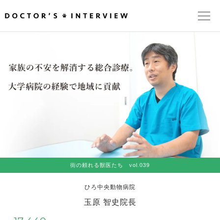
TOPページ
頼れるドクターが教える治療法
街の頼れるドクターたち
インタビューを検索
街の頼れる獣医たち vol.039
ひろ中央動物病院
玉原 智史院長