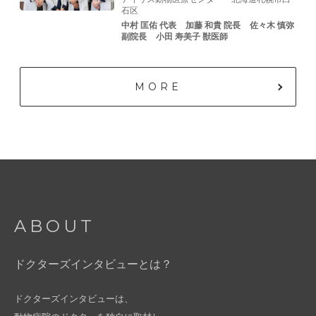
石区
中村 匡佑 代表
加藤 和貴 院⻑
佐々⽊ 慎弥
副院⻑
⼩⽥ 寿美⼦ 獣医師
MORE
ABOUT
ドクターズインタビューとは？
ドクターズインタビューは、