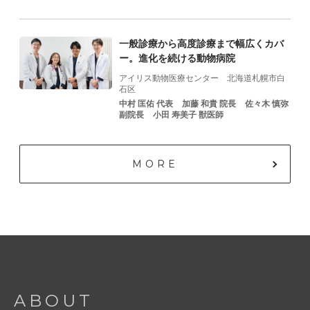
一般診療から高度診療まで幅広くカバ
ー。進化を続ける動物病院
アイリス動物医療センター
北海道札幌市白
石区
中村 匡佑 代表
加藤 和貴 院⻑
佐々⽊ 慎弥
副院⻑
⼩⽥ 寿美⼦ 獣医師
MORE
ABOUT