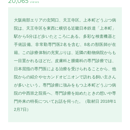
20,065
views
大阪南部エリアの玄関口、天王寺区。上本町どうぶつ病
院は、天王寺区を東西に横切る近畿日本鉄道「上本町」
SEARCH
駅から5分ほど歩いたところにある。多彩な検査機器と
手術設備。非常勤専門医2名を含む、8名の獣医師が在
籍。この診療体制の充実ぶりは、近隣の動物病院からも
一目置かれるほどだ。皮膚科と腫瘍科の専門診療では、
日本屈指の専門医による治療を受けられることから、他
院からの紹介やセカンドオピニオンで訪れる飼い主さん
が多いという。専門診療に強みをもつ上本町どうぶつ病
院の中西崇之院長へ、専門診療を始めたときの想いや専
門外来の特長についてお話を伺った。（取材日 2018年1
2月7日）