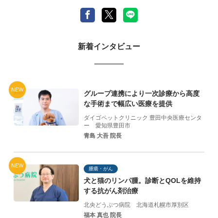
新着インタビュー
NEW
グループ連携により一次診療から高度
な手術まで幅広い医療を提供
ダイゴペットクリニック 豊田中央医療センタ
ー
愛知県豊田市
青島 大吾 院長
NEW
腫瘍・がん
犬と猫のリンパ腫。診断とQOLを維持
する抗がん剤治療
北央どうぶつ病院
北海道札幌市厚別区
福本 真也 院長