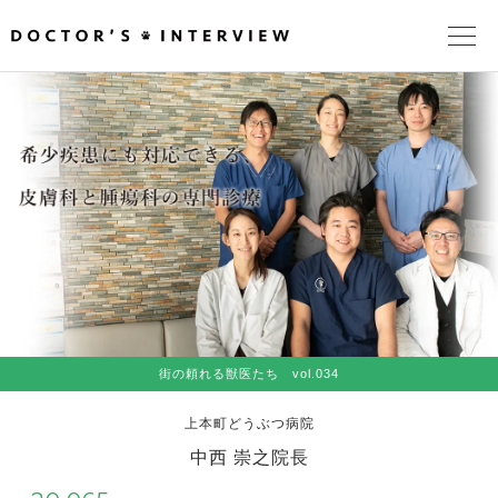
TOPページ
頼れるドクターが教える治療法
街の頼れるドクターたち
インタビューを検索
街の頼れる獣医たち vol.034
上本町どうぶつ病院
中西 崇之院長