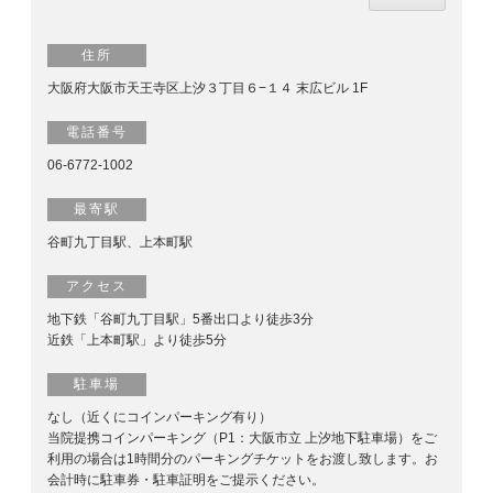
住所
大阪府大阪市天王寺区上汐３丁目６−１４ 末広ビル 1F
電話番号
06-6772-1002
最寄駅
谷町九丁目駅、上本町駅
アクセス
地下鉄「谷町九丁目駅」5番出口より徒歩3分
近鉄「上本町駅」より徒歩5分
駐車場
なし（近くにコインパーキング有り）
当院提携コインパーキング（P1：大阪市立 上汐地下駐車場）をご
利用の場合は1時間分のパーキングチケットをお渡し致します。お
会計時に駐車券・駐車証明をご提示ください。