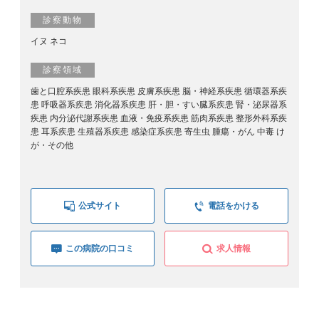
診察動物
イヌ ネコ
診察領域
歯と口腔系疾患 眼科系疾患 皮膚系疾患 脳・神経系疾患 循環器系疾
患 呼吸器系疾患 消化器系疾患 肝・胆・すい臓系疾患 腎・泌尿器系
疾患 内分泌代謝系疾患 血液・免疫系疾患 筋肉系疾患 整形外科系疾
患 耳系疾患 生殖器系疾患 感染症系疾患 寄生虫 腫瘍・がん 中毒 け
が・その他
公式サイト
電話をかける
この病院の口コミ
求人情報