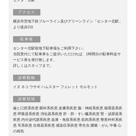
センター北駅
アクセス
横浜市営地下鉄ブルーライン及びグリーンライン「センター北駅」
より徒歩2分
駐車場
センター北駅前地下駐車場をご利用下さい。
当院受付にて駐車券をご提示いただければ、1時間分の駐車料金サ
ービス券を発行致します。
詳しくはスタッフまで。
診察動物
イヌ ネコ ウサギ ハムスター フェレット モルモット
診察領域
歯と口腔系疾患 眼科系疾患 皮膚系疾患 脳・神経系疾患 循環器系疾
患 呼吸器系疾患 消化器系疾患 肝・胆・すい臓系疾患 腎・泌尿器系
疾患 内分泌代謝系疾患 血液・免疫系疾患 筋肉系疾患 整形外科系疾
患 耳系疾患 生殖器系疾患 感染症系疾患 寄生虫 腫瘍・がん 中毒 心
の病気