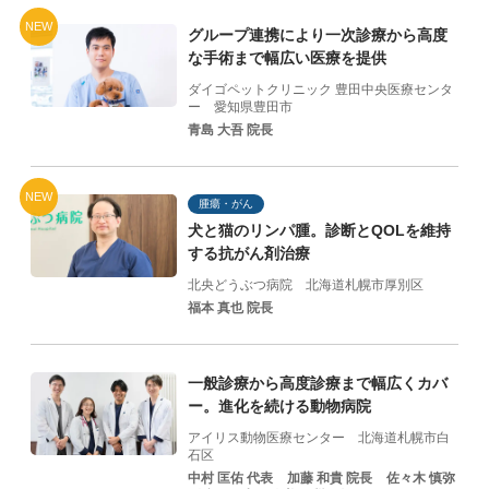
NEW
グループ連携により一次診療から高度
な手術まで幅広い医療を提供
ダイゴペットクリニック 豊田中央医療センタ
ー
愛知県豊田市
青島 大吾 院長
NEW
腫瘍・がん
犬と猫のリンパ腫。診断とQOLを維持
する抗がん剤治療
北央どうぶつ病院
北海道札幌市厚別区
福本 真也 院長
一般診療から高度診療まで幅広くカバ
ー。進化を続ける動物病院
アイリス動物医療センター
北海道札幌市白
石区
中村 匡佑 代表
加藤 和貴 院⻑
佐々⽊ 慎弥