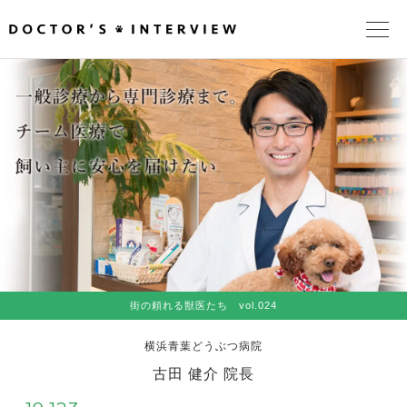
TOPページ
頼れるドクターが教える治療法
街の頼れるドクターたち
インタビューを検索
街の頼れる獣医たち vol.024
横浜青葉どうぶつ病院
古田 健介 院長