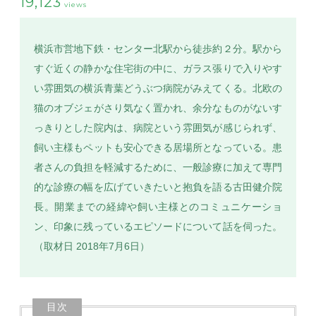
19,123
views
横浜市営地下鉄・センター北駅から徒歩約２分。駅から
すぐ近くの静かな住宅街の中に、ガラス張りで入りやす
SEARCH
い雰囲気の横浜青葉どうぶつ病院がみえてくる。北欧の
猫のオブジェがさり気なく置かれ、余分なものがないす
っきりとした院内は、病院という雰囲気が感じられず、
飼い主様もペットも安心できる居場所となっている。患
者さんの負担を軽減するために、一般診療に加えて専門
的な診療の幅を広げていきたいと抱負を語る古田健介院
長。開業までの経緯や飼い主様とのコミュニケーショ
ン、印象に残っているエピソードについて話を伺った。
（取材日 2018年7月6日）
目次