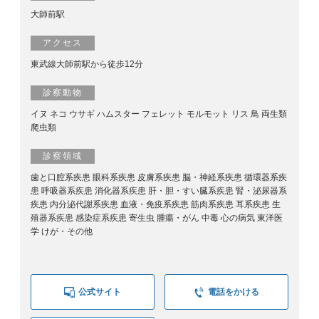
大師前駅
アクセス
東武線大師前駅から徒歩12分
診察動物
イヌ ネコ ウサギ ハムスター フェレット モルモット リス 鳥 両生類
爬虫類
診察領域
歯と口腔系疾患 眼科系疾患 皮膚系疾患 脳・神経系疾患 循環器系疾
患 呼吸器系疾患 消化器系疾患 肝・胆・すい臓系疾患 腎・泌尿器系
疾患 内分泌代謝系疾患 血液・免疫系疾患 筋肉系疾患 耳系疾患 生
殖器系疾患 感染症系疾患 寄生虫 腫瘍・がん 中毒 心の病気 東洋医
学 けが・その他
公式サイト
電話をかける