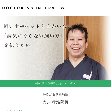
TOPページ
頼れるドクターが教える治療法
街の頼れるドクターたち
インタビューを検索
街の頼れる獣医たち vol.014
かるがも動物病院
大井 孝浩院長