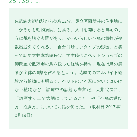
25,738
views
東武線大師前駅から徒歩12分、足立区西新井の住宅地に
「かるがも動物病院」はある。入口を開けると自宅のよ
SEARCH
うに靴を脱ぐ玄関があり、かわいらしい小鳥の置物が複
数出迎えてくれる。「自分は珍しいタイプの獣医」と笑
って話す大井孝浩院長は、学生時代にペットショップの
卸問屋で数万羽の鳥を扱った経験を持ち、現在は鳥の患
者が全体の6割を占めるという。花屋でのアルバイト経
験から植物にも明るく、ペットのいる家においてはいけ
ない植物など、診療中の話題も豊富だ。大井院長に、
「診療する上で大切にしていること」や「小鳥の選び
方、抱き方」についてお話を伺った。（取材日 2017年1
0月19日）