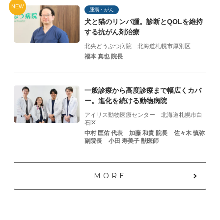
NEW
腫瘍・がん
犬と猫のリンパ腫。診断とQOLを維持
する抗がん剤治療
北央どうぶつ病院
北海道札幌市厚別区
福本 真也 院長
一般診療から高度診療まで幅広くカバ
ー。進化を続ける動物病院
アイリス動物医療センター
北海道札幌市白
石区
中村 匡佑 代表
加藤 和貴 院⻑
佐々⽊ 慎弥
副院⻑
⼩⽥ 寿美⼦ 獣医師
MORE